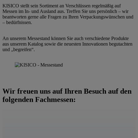
e
KISICO stellt sein Sortiment an Verschlüssen regelmäßig auf
l
Messen im In- und Ausland aus. Treffen Sie uns persönlich – wir
a
beantworten gerne alle Fragen zu Ihren Verpackungswünschen und
s
– bedürfnissen.
s
e
d
An unserem Messestand können Sie auch verschiedene Produkte
i
aus unserem Katalog sowie die neuesten Innovationen begutachten
e
und „begreifen“.
s
e
s
F
e
l
d
Wir freuen uns auf Ihren Besuch auf den
l
e
folgenden Fachmessen:
e
r
.