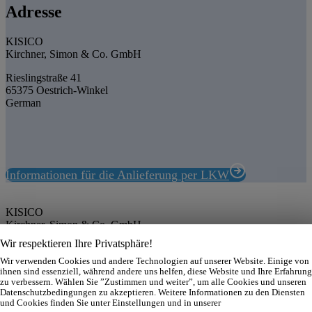
Adresse
KISICO
Kirchner, Simon & Co. GmbH
Rieslingstraße 41
65375 Oestrich-Winkel
German
Informationen für die Anlieferung per LKW
KISICO
Kirchner, Simon & Co. GmbH
Rieslingstraße 41
Wir respektieren Ihre Privatsphäre!
65375 Oestrich-Winkel
Wir verwenden Cookies und andere Technologien auf unserer Website. Einige von
Deutschland
ihnen sind essenziell, während andere uns helfen, diese Website und Ihre Erfahrung
Tel.: (0 67 23) 99 65-0
zu verbessern. Wählen Sie ”Zustimmen und weiter”, um alle Cookies und unseren
E-Mail: info@kisico.de
Datenschutzbedingungen zu akzeptieren. Weitere Informationen zu den Diensten
und Cookies finden Sie unter Einstellungen und in unserer
Impressum