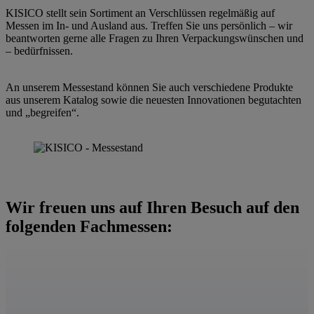
e
KISICO stellt sein Sortiment an Verschlüssen regelmäßig auf
l
Messen im In- und Ausland aus. Treffen Sie uns persönlich – wir
a
beantworten gerne alle Fragen zu Ihren Verpackungswünschen und
s
– bedürfnissen.
s
e
d
An unserem Messestand können Sie auch verschiedene Produkte
i
aus unserem Katalog sowie die neuesten Innovationen begutachten
e
und „begreifen“.
s
e
s
F
e
l
d
Wir freuen uns auf Ihren Besuch auf den
l
e
folgenden Fachmessen:
e
r
.