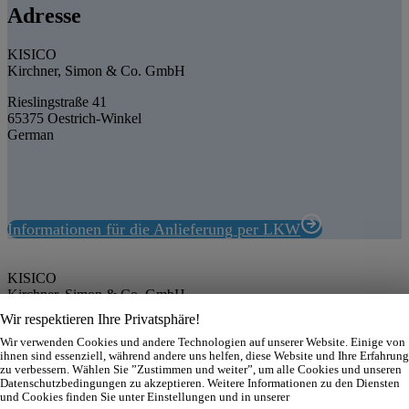
Adresse
KISICO
Kirchner, Simon & Co. GmbH
Rieslingstraße 41
65375 Oestrich-Winkel
German
Informationen für die Anlieferung per LKW
KISICO
Kirchner, Simon & Co. GmbH
Rieslingstraße 41
Wir respektieren Ihre Privatsphäre!
65375 Oestrich-Winkel
Wir verwenden Cookies und andere Technologien auf unserer Website. Einige von
Deutschland
ihnen sind essenziell, während andere uns helfen, diese Website und Ihre Erfahrung
Tel.: (0 67 23) 99 65-0
zu verbessern. Wählen Sie ”Zustimmen und weiter”, um alle Cookies und unseren
E-Mail: info@kisico.de
Datenschutzbedingungen zu akzeptieren. Weitere Informationen zu den Diensten
und Cookies finden Sie unter Einstellungen und in unserer
Impressum